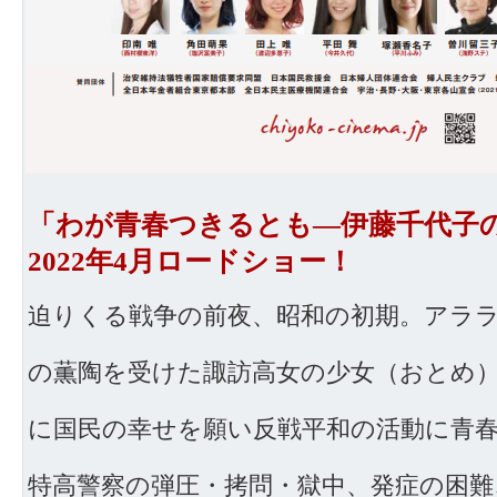
「わが青春つきるとも―伊藤千代
2022年4月ロードショー！
迫りくる戦争の前夜、昭和の初期。アラ
の薫陶を受けた諏訪高女の少女（おとめ）
に国民の幸せを願い反戦平和の活動に
特高警察の弾圧・拷問・獄中、発症の困難