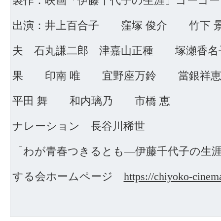
製作：映画「伊藤千代子の生涯」ゴーゴ
出演：井上百合子 窪塚 俊介 竹下 
夫 石丸謙二郎 津嘉山正種 塚瀬香
果 印南 唯 宜野座万鈴 當銀
平田 舞 和内璃乃 市橋 恵
ナレーション 長谷川稀世
「わが青春つきるとも―伊藤千代子の生
する会ホームページ
https://chiyoko-cinema