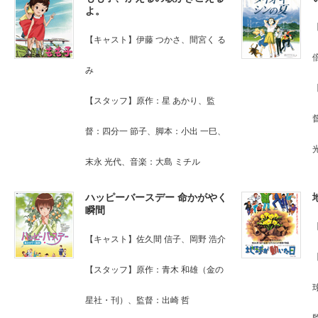
よ。
【キャスト】伊藤 つかさ、間宮く る
み
【スタッフ】原作：星 あかり、監
督：四分一 節子、脚本：小出 一巳、
末永 光代、音楽：大島 ミチル
ハッピーバースデー 命かがやく
瞬間
【キャスト】佐久間 信子、岡野 浩介
【スタッフ】原作：青木 和雄（金の
星社・刊）、監督：出崎 哲