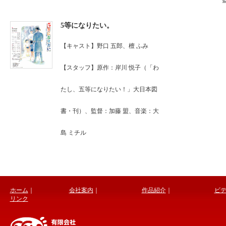
5等になりたい。
【キャスト】野口 五郎、檀 ふみ
【スタッフ】原作：岸川 悦子（「わ
たし、五等になりたい！」大日本図
書・刊）、監督：加藤 盟、音楽：大
島 ミチル
ホーム
｜
会社案内
｜
作品紹介
｜
ビ
リンク